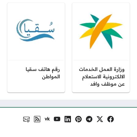
وزارة العمل الخدمات
رقم هاتف سقيا
الالكترونية الاستعلام
المواطن
عن موظف وافد
vk
فيسبوك
منصة إكس
تلغرام
بنترست
لينكد إن
يوتيوب
VK.com
رابط RSS
البريد الالكتروني
مواقع التواصل