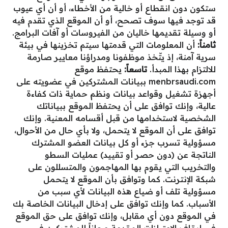
ستكون دون انقطاع أو خالية من الأخطاء، أو أن أي عيوب
قد توجد فيها سوف تصحح، أو أن الموقع الذي تقدم فيه
أو وسيلة تقديمها خاليان من الفيروسات أو آفات البرامج.
ثامناً:
أن المعلومات التي قدمتها سيتم تخزينها في بيئة
سرية آمنة، إذ يتّخذ موظفونا ومدراؤنا معايير صارمة
للالتزام بهذا المبدأ.‏
تاسعاً:
يحتفظ موقع
menbrsaudi.com ببيانات المشتركين في عضويته على
أجهزة تشغيل وقواعد بيانات ونظم حماية ذات كفاءة
عالية، وإنك توافق على أن يحتفظ الموقع ببياناتك
الشخصية لاستخدامها من قبل أقسامه المعنية. وإنك
توافق على أن الموقع لا يتحمل، ولا بأي حال من الأحوال،
مسؤولية تسرب جزء أو كل بيانات العضو المشترك
الناتجة عن (دون حصر أو تقييد) عمليات السطو
والتخريب التي يقوم بها المهاجمون والمتسللون على
شبكة الإنترنت. كما وتوافق بأن الموقع لا يتحمل
مسؤولية تلف أو ضياع هذه البيانات لأي سبب من
الأسباب. كما وإنك توافق على إدخال البيانات الخاصة بك
في الموقع دون أي مقابل، وإنك توافق على حق الموقع