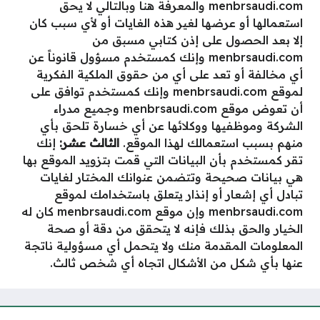
menbrsaudi.com والمعرفة هنا وبالتالي لا يحق
استعمالها أو عرضها لغير هذه الغايات أو لأي سبب كان
إلا بعد الحصول على إذن كتابي مسبق من
menbrsaudi.com وإنك كمستخدم مسؤول قانوناً عن
أي مخالفة أو تعد على أي من حقوق الملكية الفكرية
لموقع menbrsaudi.com وإنك كمستخدم توافق على
أن تعوض موقع menbrsaudi.com وجميع مدراء
الشركة وموظفيها ووكلائها عن أي خسارة تلحق بأي
منهم بسبب استعمالك لهذا الموقع.
الثالث عشر:
إنك
تقر كمستخدم بأن البيانات التي قمت بتزويد الموقع بها
هي بيانات صحيحة وتتضمن عنوانك المختار لغايات
تبادل أي إشعار أو إنذار يتعلق باستخدامك لموقع
menbrsaudi.com وإن موقع menbrsaudi.com كان له
الخيار والحق بذلك فإنه لا يتحقق من دقة أو صحة
المعلومات المقدمة منك ولا يتحمل أي مسؤولية ناتجة
عنها بأي شكل من الأشكال اتجاه أي شخص ثالث.