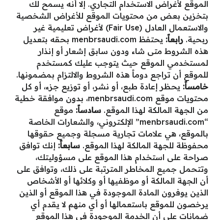
الموقع لأغراض الاستخدام التجاري. إلا أنه يسمح لك
بتخزين بعض من محتويات الموقع للأغراض الشخصية
والاستعمال العادل (Fair Use) لأغراض تعليمية غير
ربحية.
رابعاً:
يحتفظ menbrsaudi.com بحقه بتعديل
هذه الشروط متى شاء ودون سابق إشعار أو إنذار
لمستخدمي الموقع حيث يتوجب عليك كمستخدم
للموقع أن تراجع دوماً هذه الشروط والالتزام بمضمونها.
خامساً:
يحظر إعادة طبع، أو نشر، أو توزيع جزء، أو كل
محتويات موقع menbrsaudi.com، بدون موافقة خطية
من الجهة المالكة لهذا الموقع.
سادساً:
موقع
“menbrsaudi.com” الإلكتروني، والشعارات الخاصة
بالموقع، هي علامات تجارية مسجلة وجميع حقوقها
محفوظة للجهة المالكة لهذا الموقع.
سابعاً:
إنك توافق
صراحة على استخدام هذا الموقع على مسؤوليتك،
وتتحمل جميع المخاطر المترتبة على ذلك، وتوافق على
أن الجهة المالكة أو موظفيها أو وكلائها أو الأشخاص
الذين يوفرون المادة الموجودة في هذا الموقع أو الذين
يرخصون للموقع باستعمالها أو أي منهم لا يقدم أي
ضمانات على أن الخدمة الموجودة في هذا الموقع