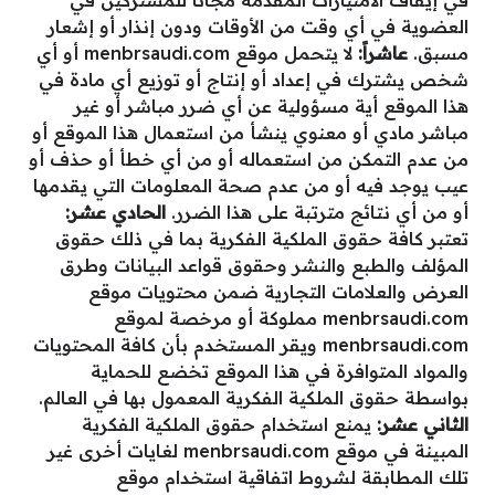
في إيقاف الامتيازات المقدمة مجاناً للمشتركين في
العضوية في أي وقت من الأوقات ودون إنذار أو إشعار
مسبق.
عاشراً:
لا يتحمل موقع menbrsaudi.com أو أي
شخص يشترك في إعداد أو إنتاج أو توزيع أي مادة في
هذا الموقع أية مسؤولية عن أي ضرر مباشر أو غير
مباشر مادي أو معنوي ينشأ من استعمال هذا الموقع أو
من عدم التمكن من استعماله أو من أي خطأ أو حذف أو
عيب يوجد فيه أو من عدم صحة المعلومات التي يقدمها
أو من أي نتائج مترتبة على هذا الضرر.
الحادي عشر:
تعتبر كافة حقوق الملكية الفكرية بما في ذلك حقوق
المؤلف والطبع والنشر وحقوق قواعد البيانات وطرق
العرض والعلامات التجارية ضمن محتويات موقع
menbrsaudi.com مملوكة أو مرخصة لموقع
menbrsaudi.com ويقر المستخدم بأن كافة المحتويات
والمواد المتوافرة في هذا الموقع تخضع للحماية
بواسطة حقوق الملكية الفكرية المعمول بها في العالم.
الثاني عشر:
يمنع استخدام حقوق الملكية الفكرية
المبينة في موقع menbrsaudi.com لغايات أخرى غير
تلك المطابقة لشروط اتفاقية استخدام موقع