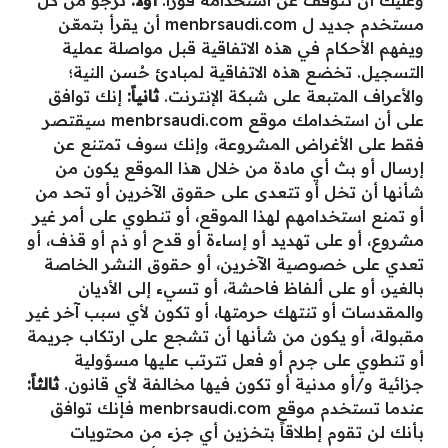
وعليك أن تتوقف عن استخدامه فوراً.
أولاً:
نرجو من كل
مستخدم جديد ل menbrsaudi.com أن يقرأ بتمعّن
ويفهم الأحكام في هذه الاتفاقية قبل مواصلة عملية
التسجيل. تخضع هذه الاتفاقية لمبادئ حُسن النية؛
والأعراف المتبعة على شبكة الإنترنت.‏
ثانياً:
إنك توافق
على أن استخدامك موقع menbrsaudi.com سيقتصر
فقط على الأغراض المشروعة، وإنك سوف تمتنع عن
إرسال أو بث أي مادة من خلال هذا الموقع يكون من
شأنها أن تخل أو تتعدى على حقوق الآخرين أو تحد من
أو تمنع استخدامهم لهذا الموقع، أو تنطوي على أمر غير
مشروع، أو على تهديد أو إساءة أو قدح أو ذم أو قذف، أو
تعدي على خصوصية الآخرين، أو حقوق النشر الخاصة
بالغير، أو على ألفاظ فاحشة، أو تسيء إلى الأديان
والمقدسات أو تنتهك حرمتها، أو تكون لأي سبب آخر غير
مقبولة، أو يكون من شأنها أن تشجع على ارتكاب جريمة
أو تنطوي على جرم أو فعل تترتب عليها مسؤولية
جزائية و/أو مدنية أو تكون فيها مخالفة لأي قانون.
ثالثاً:
عندما تستخدم موقع menbrsaudi.com فإنك توافق
بأنك لن تقوم إطلاقاً بتخزين أي جزء من محتويات