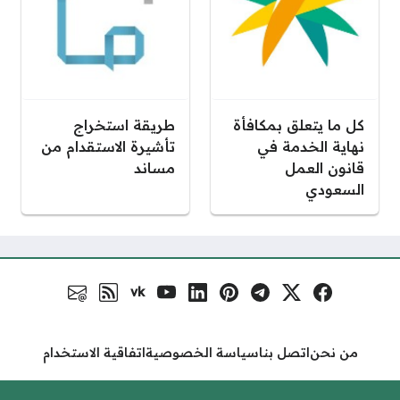
كل ما يتعلق بمكافأة
طريقة استخراج
نهاية الخدمة في
تأشيرة الاستقدام من
قانون العمل
مساند
السعودي
vk
فيسبوك
منصة إكس
تلغرام
بنترست
لينكد إن
يوتيوب
VK.com
رابط RSS
البريد الالكتروني
مواقع التواصل
من نحن
اتصل بنا
سياسة الخصوصية
اتفاقية الاستخدام